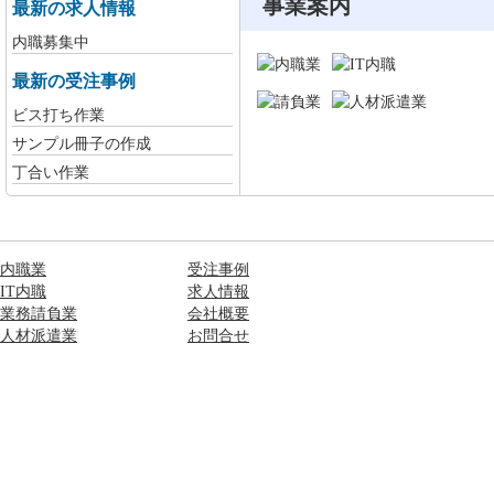
事業案内
最新の求人情報
内職募集中
最新の受注事例
ビス打ち作業
サンプル冊子の作成
丁合い作業
内職業
受注事例
IT内職
求人情報
業務請負業
会社概要
人材派遣業
お問合せ